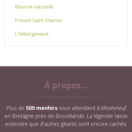
Réserve naturelle
Prieuré Saint-Etienne
L’hébergement
À propos...
Plus de
500 menhirs
vous attendent à
Monteneuf
en Bretagne près de Brocéliande. La légende laisse
entendre que d’autres géants sont encore cachés.