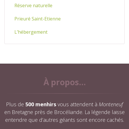
Réserve naturelle
Prieuré Saint-Etienne
L’hébergement
À propos...
Plus de
500 menhirs
vous attendent à
Monteneuf
en Bretagne près de Brocéliande. La légende laisse
entendre que d’autres géants sont encore cachés.